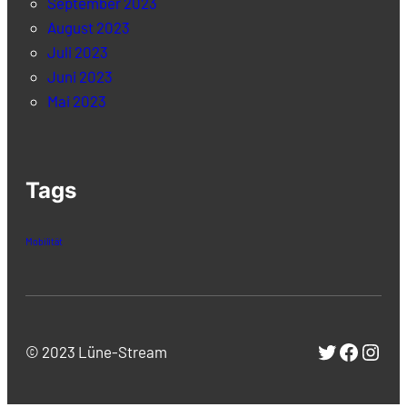
September 2023
August 2023
Juli 2023
Juni 2023
Mai 2023
Tags
Mobilität
Twitter
Facebo
Inst
© 2023 Lüne-Stream