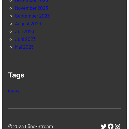
Dezember 2023
November 2023
September 2023
August 2023
Juli 2023
Juni 2023
Mai 2023
Tags
Mobilität
Twitter
Facebo
Inst
© 2023 Lüne-Stream