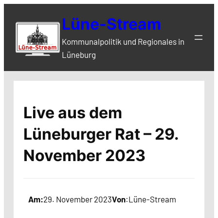
Zum
Lüne-Stream
Inhalt
springen
Kommunalpolitik und Regionales in
Lüneburg
Live aus dem
Lüneburger Rat – 29.
November 2023
Am:
29. November 2023
Von
:
Lüne-Stream